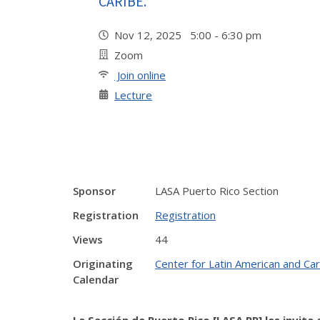
CARIBE.
Nov 12, 2025 5:00 - 6:30 pm
Zoom
Join online
Lecture
Sponsor
LASA Puerto Rico Section
Registration
Registration
Views
44
Originating
Center for Latin American and Ca
Calendar
La Sección de Puerto Rico [LASA PR] les invita