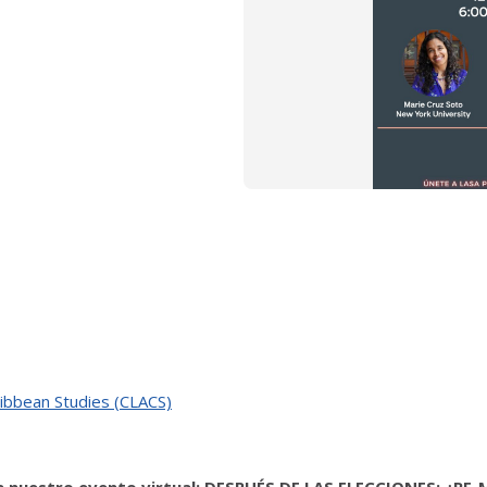
ribbean Studies (CLACS)
 a nuestro evento virtual:
DESPUÉS DE LAS ELECCIONES: ¿RE-